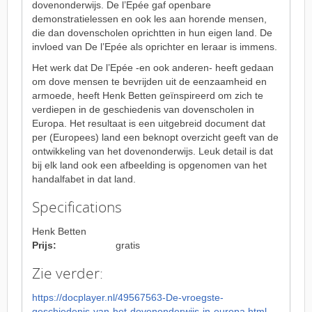
dovenonderwijs. De l’Epée gaf openbare
demonstratielessen en ook les aan horende mensen,
die dan dovenscholen oprichtten in hun eigen land. De
invloed van De l’Epée als oprichter en leraar is immens.
Het werk dat De l’Epée -en ook anderen- heeft gedaan
om dove mensen te bevrijden uit de eenzaamheid en
armoede, heeft Henk Betten geïnspireerd om zich te
verdiepen in de geschiedenis van dovenscholen in
Europa. Het resultaat is een uitgebreid document dat
per (Europees) land een beknopt overzicht geeft van de
ontwikkeling van het dovenonderwijs. Leuk detail is dat
bij elk land ook een afbeelding is opgenomen van het
handalfabet in dat land.
Specifications
Henk Betten
Prijs:
gratis
Zie verder:
https://docplayer.nl/49567563-De-vroegste-
geschiedenis-van-het-dovenonderwijs-in-europa.html